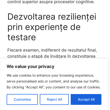
control superior asupra proceselor cognitive.
Dezvoltarea rezilienței
prin experiențe de
testare
Fiecare examen, indiferent de rezultatul final,
constituie o etapă de învățare în dezvoltarea
rezilienței mentale. Analiza modului în care ați
We value your privacy
gestionat situația oferă informații valoroase
pentru îmbunătățirea performanțelor viitoare.
We use cookies to enhance your browsing experience,
Această atitudine constructivă transformă orice
serve personalised ads or content, and analyse our traffic.
provocare într-o experiență utilă și educativă.
By clicking "Accept All", you consent to our use of cookies.
Reziliența se construiește prin expunerea
Customise
Reject All
Accept All
constantă la situații de testare și prin