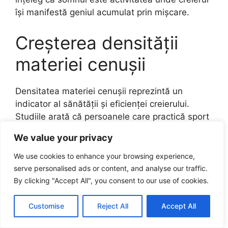
își manifestă geniul acumulat prin mișcare.
Creșterea densității
materiei cenușii
Densitatea materiei cenușii reprezintă un
indicator al sănătății și eficienței creierului.
Studiile arată că persoanele care practică sport
regulat posedă o densitate mai mare a materiei
We value your privacy
cenușii în ariile motorii și cognitive. Această
structură mai bogată susține procesarea mai
We use cookies to enhance your browsing experience,
rapidă a informațiilor și o mai bună execuție a
serve personalised ads or content, and analyse our traffic.
sarcinilor complexe.
By clicking "Accept All", you consent to our use of cookies.
Materia cenușie este formată din corpurile
Customise
Reject All
Accept All
neuronilor, locul unde are loc procesarea activă.