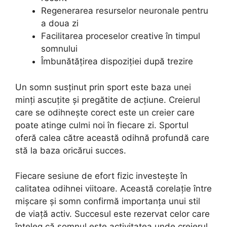
Regenerarea resurselor neuronale pentru
a doua zi
Facilitarea proceselor creative în timpul
somnului
Îmbunătățirea dispoziției după trezire
Un somn susținut prin sport este baza unei
minți ascuțite și pregătite de acțiune. Creierul
care se odihnește corect este un creier care
poate atinge culmi noi în fiecare zi. Sportul
oferă calea către această odihnă profundă care
stă la baza oricărui succes.
Fiecare sesiune de efort fizic investește în
calitatea odihnei viitoare. Această corelație între
mișcare și somn confirmă importanța unui stil
de viață activ. Succesul este rezervat celor care
înțeleg că somnul este activitatea unde creierul