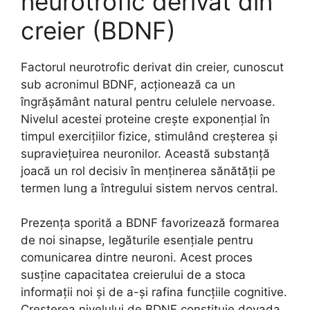
neurotrofic derivat din
creier (BDNF)
Factorul neurotrofic derivat din creier, cunoscut
sub acronimul BDNF, acționează ca un
îngrășământ natural pentru celulele nervoase.
Nivelul acestei proteine crește exponențial în
timpul exercițiilor fizice, stimulând creșterea și
supraviețuirea neuronilor. Această substanță
joacă un rol decisiv în menținerea sănătății pe
termen lung a întregului sistem nervos central.
Prezența sporită a BDNF favorizează formarea
de noi sinapse, legăturile esențiale pentru
comunicarea dintre neuroni. Acest proces
susține capacitatea creierului de a stoca
informații noi și de a-și rafina funcțiile cognitive.
Creșterea nivelului de BDNF constituie dovada