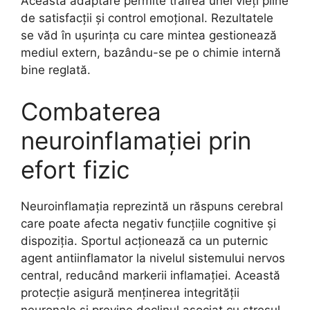
Această adaptare permite trăirea unei vieți pline
de satisfacții și control emoțional. Rezultatele
se văd în ușurința cu care mintea gestionează
mediul extern, bazându-se pe o chimie internă
bine reglată.
Combaterea
neuroinflamației prin
efort fizic
Neuroinflamația reprezintă un răspuns cerebral
care poate afecta negativ funcțiile cognitive și
dispoziția. Sportul acționează ca un puternic
agent antiinflamator la nivelul sistemului nervos
central, reducând markerii inflamației. Această
protecție asigură menținerea integrității
neuronale și previne declinul asociat cu stresul