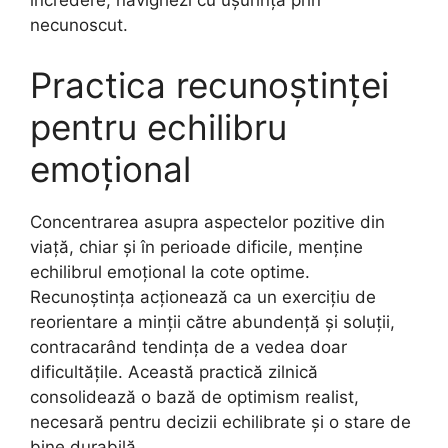
încredere, navighezi cu ușurință prin
necunoscut.
Practica recunoștinței
pentru echilibru
emoțional
Concentrarea asupra aspectelor pozitive din
viață, chiar și în perioade dificile, menține
echilibrul emoțional la cote optime.
Recunoștința acționează ca un exercițiu de
reorientare a minții către abundență și soluții,
contracarând tendința de a vedea doar
dificultățile. Această practică zilnică
consolidează o bază de optimism realist,
necesară pentru decizii echilibrate și o stare de
bine durabilă.