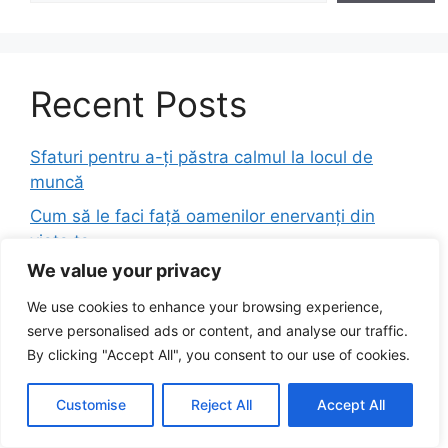
Recent Posts
Sfaturi pentru a-ți păstra calmul la locul de
muncă
Cum să le faci față oamenilor enervanți din
viața ta
We value your privacy
Cum să cureți cățeii de usturoi în doar cateva
secunde folosind o metodă simplă și
We use cookies to enhance your browsing experience,
surprinzător de eficientă
serve personalised ads or content, and analyse our traffic.
By clicking "Accept All", you consent to our use of cookies.
Cum să-ți păstrezi calmul în situații de stres din
viata de zi cu zi
Customise
Reject All
Accept All
Secretul bucătarilor pentru a curăța usturoiul în
doar 30 de secunde rapid, eficient și fără bătăi