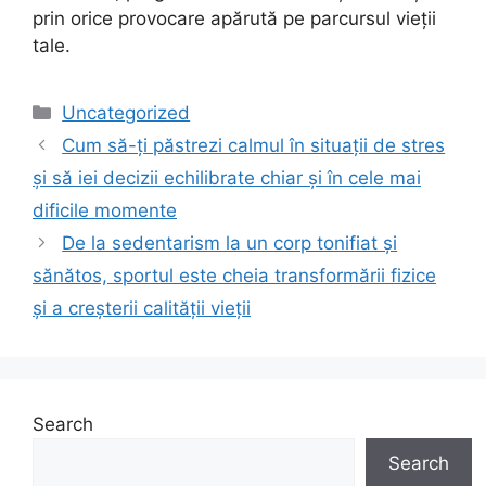
prin orice provocare apărută pe parcursul vieții
tale.
Categories
Uncategorized
Cum să-ți păstrezi calmul în situații de stres
și să iei decizii echilibrate chiar și în cele mai
dificile momente
De la sedentarism la un corp tonifiat și
sănătos, sportul este cheia transformării fizice
și a creșterii calității vieții
Search
Search