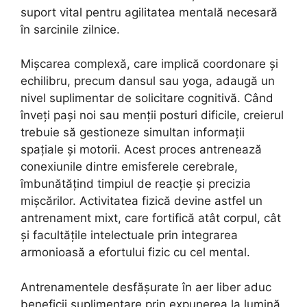
suport vital pentru agilitatea mentală necesară
în sarcinile zilnice.
Mișcarea complexă, care implică coordonare și
echilibru, precum dansul sau yoga, adaugă un
nivel suplimentar de solicitare cognitivă. Când
înveți pași noi sau menții posturi dificile, creierul
trebuie să gestioneze simultan informații
spațiale și motorii. Acest proces antrenează
conexiunile dintre emisferele cerebrale,
îmbunătățind timpiul de reacție și precizia
mișcărilor. Activitatea fizică devine astfel un
antrenament mixt, care fortifică atât corpul, cât
și facultățile intelectuale prin integrarea
armonioasă a efortului fizic cu cel mental.
Antrenamentele desfășurate în aer liber aduc
beneficii suplimentare prin expunerea la lumină