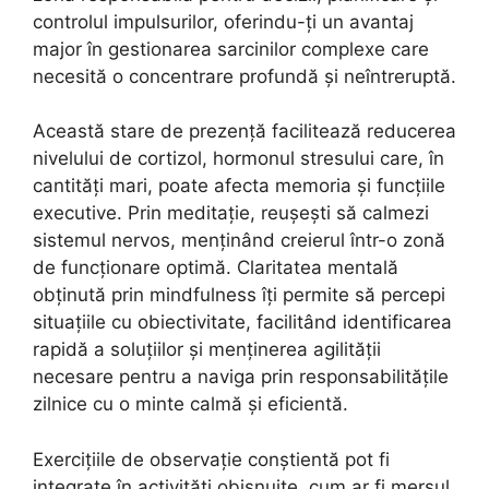
controlul impulsurilor, oferindu-ți un avantaj
major în gestionarea sarcinilor complexe care
necesită o concentrare profundă și neîntreruptă.
Această stare de prezență facilitează reducerea
nivelului de cortizol, hormonul stresului care, în
cantități mari, poate afecta memoria și funcțiile
executive. Prin meditație, reușești să calmezi
sistemul nervos, menținând creierul într-o zonă
de funcționare optimă. Claritatea mentală
obținută prin mindfulness îți permite să percepi
situațiile cu obiectivitate, facilitând identificarea
rapidă a soluțiilor și menținerea agilității
necesare pentru a naviga prin responsabilitățile
zilnice cu o minte calmă și eficientă.
Exercițiile de observație conștientă pot fi
integrate în activități obișnuite, cum ar fi mersul