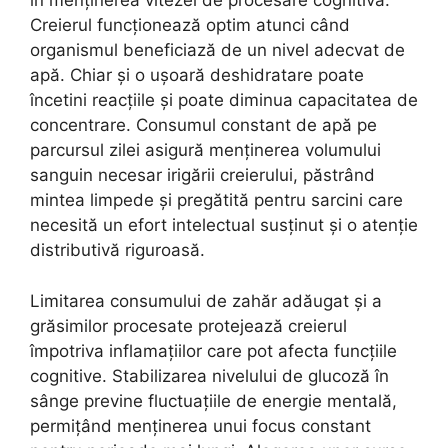
în menținerea vitezei de procesare cognitivă.
Creierul funcționează optim atunci când
organismul beneficiază de un nivel adecvat de
apă. Chiar și o ușoară deshidratare poate
încetini reacțiile și poate diminua capacitatea de
concentrare. Consumul constant de apă pe
parcursul zilei asigură menținerea volumului
sanguin necesar irigării creierului, păstrând
mintea limpede și pregătită pentru sarcini care
necesită un efort intelectual susținut și o atenție
distributivă riguroasă.
Limitarea consumului de zahăr adăugat și a
grăsimilor procesate protejează creierul
împotriva inflamațiilor care pot afecta funcțiile
cognitive. Stabilizarea nivelului de glucoză în
sânge previne fluctuațiile de energie mentală,
permițând menținerea unui focus constant