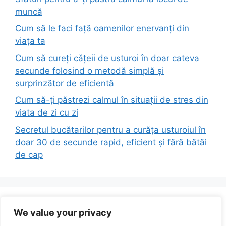
muncă
Cum să le faci față oamenilor enervanți din
viața ta
Cum să cureți cățeii de usturoi în doar cateva
secunde folosind o metodă simplă și
surprinzător de eficientă
Cum să-ți păstrezi calmul în situații de stres din
viata de zi cu zi
Secretul bucătarilor pentru a curăța usturoiul în
doar 30 de secunde rapid, eficient și fără bătăi
de cap
Recent Comments
We value your privacy