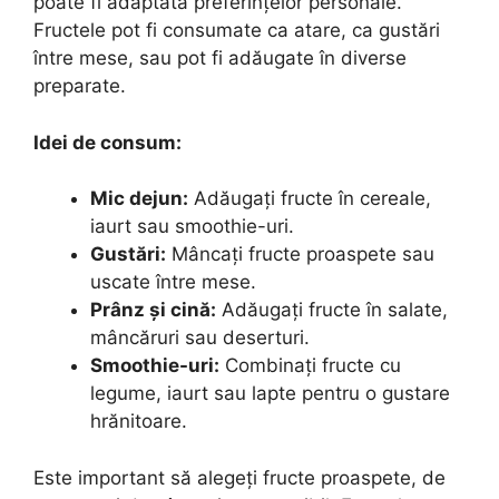
poate fi adaptată preferințelor personale.
Fructele pot fi consumate ca atare, ca gustări
între mese, sau pot fi adăugate în diverse
preparate.
Idei de consum:
Mic dejun:
Adăugați fructe în cereale,
iaurt sau smoothie-uri.
Gustări:
Mâncați fructe proaspete sau
uscate între mese.
Prânz și cină:
Adăugați fructe în salate,
mâncăruri sau deserturi.
Smoothie-uri:
Combinați fructe cu
legume, iaurt sau lapte pentru o gustare
hrănitoare.
Este important să alegeți fructe proaspete, de