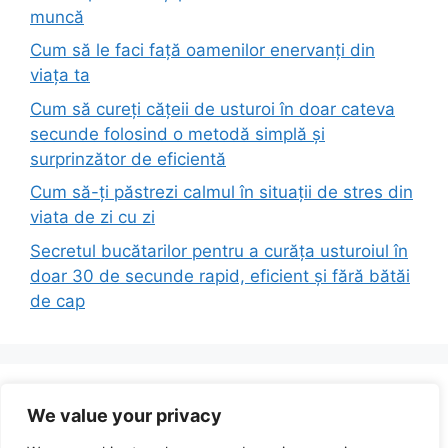
muncă
Cum să le faci față oamenilor enervanți din
viața ta
Cum să cureți cățeii de usturoi în doar cateva
secunde folosind o metodă simplă și
surprinzător de eficientă
Cum să-ți păstrezi calmul în situații de stres din
viata de zi cu zi
Secretul bucătarilor pentru a curăța usturoiul în
doar 30 de secunde rapid, eficient și fără bătăi
de cap
Recent Comments
We value your privacy