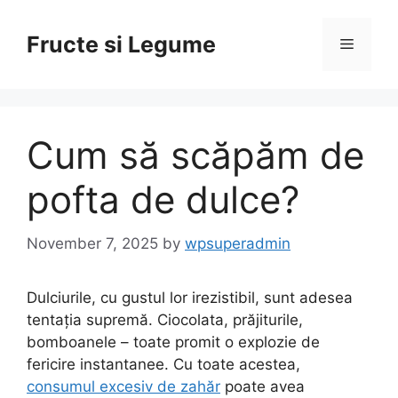
Skip
to
Fructe si Legume
Menu
content
Cum să scăpăm de
pofta de dulce?
November 7, 2025
by
wpsuperadmin
Dulciurile, cu gustul lor irezistibil, sunt adesea
tentația supremă. Ciocolata, prăjiturile,
bomboanele – toate promit o explozie de
fericire instantanee. Cu toate acestea,
consumul excesiv de zahăr
poate avea