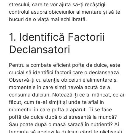
stresului, care te vor ajuta să-ți recâștigi
controlul asupra obiceiurilor alimentare și să te
bucuri de o viață mai echilibrată.
1. Identifică Factorii
Declansatori
Pentru a combate eficient pofta de dulce, este
crucial să identifici factorii care o declanșează.
Observă-ți cu atenție obiceiurile alimentare și
momentele în care simți nevoia acută de a
consuma dulciuri. Notează-ți ce ai mâncat, ce ai
făcut, cum te-ai simțit și unde te aflai în
momentul în care pofta a apărut. Ți se face
poftă de dulce după o zi stresantă la muncă?
Sau poate după o masă săracă în nutrienți? Ai
tendința să apelezi la dulciuri când te plictisești