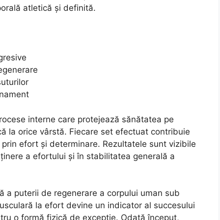
orală atletică și definită.
ogresive
regenerare
uturilor
enament
rocese interne care protejează sănătatea pe
 la orice vârstă. Fiecare set efectuat contribuie
prin efort și determinare. Rezultatele sunt vizibile
inere a efortului și în stabilitatea generală a
ă a puterii de regenerare a corpului uman sub
usculară la efort devine un indicator al succesului
ru o formă fizică de excepție. Odată început,