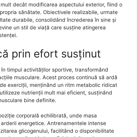
ult decât modificarea aspectului exterior, fiind o
 propria sănătate. Obiectivele realizabile, urmate
ltate durabile, consolidând încrederea în sine și
vine un stil de viață care susține atingerea
stenței.
 prin efort susținut
n timpul activităților sportive, transformând
acțiile musculare. Acest proces continuă să ardă
 de exerciții, menținând un ritm metabolic ridicat
 utilizeze nutrienții mult mai eficient, susținând
musculare bine definite.
ziție corporală echilibrată, unde masa
a arderii energetice. Antrenamentele intense
area glicogenului, facilitând o disponibilitate