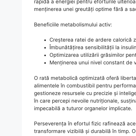
rapidă a energiei pentru eforturile ulterio
menținerea unei greutăți optime fără a sa
Beneficiile metabolismului activ:
Creșterea ratei de ardere calorică z
Îmbunătățirea sensibilității la insuli
Optimizarea utilizării grăsimilor pen
Menținerea unui nivel constant de vi
O rată metabolică optimizată oferă libert
alimentele în combustibil pentru performa
gestioneze resursele cu precizie și inteli
în care percepi nevoile nutriționale, susț
impecabilă a tuturor organelor implicate.
Perseverența în efortul fizic rafinează 
transformare vizibilă și durabilă în timp.