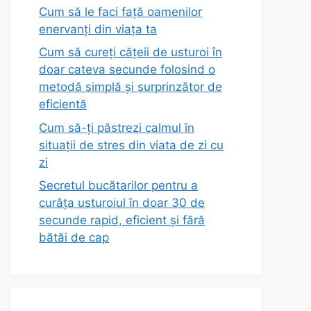
Cum să le faci față oamenilor
enervanți din viața ta
Cum să cureți cățeii de usturoi în
doar cateva secunde folosind o
metodă simplă și surprinzător de
eficientă
Cum să-ți păstrezi calmul în
situații de stres din viata de zi cu
zi
Secretul bucătarilor pentru a
curăța usturoiul în doar 30 de
secunde rapid, eficient și fără
bătăi de cap