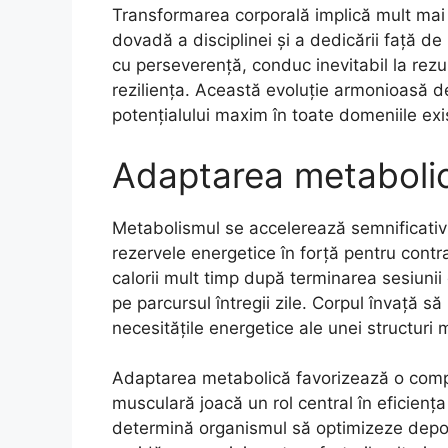
Transformarea corporală implică mult mai m
dovadă a disciplinei și a dedicării față de
cu perseverență, conduc inevitabil la rezu
reziliența. Această evoluție armonioasă de
potențialului maxim în toate domeniile exi
Adaptarea metabolică
Metabolismul se accelerează semnificativ î
rezervele energetice în forță pentru contr
calorii mult timp după terminarea sesiunii
pe parcursul întregii zile. Corpul învață să
necesitățile energetice ale unei structuri 
Adaptarea metabolică favorizează o compo
musculară joacă un rol central în eficienț
determină organismul să optimizeze depozit