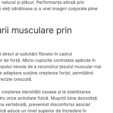
natural și plăcut. Performanța atinsă prin
 vieți sănătoase și a unei imagini corporale pline
rii musculare prin
irect al solicitării fibrelor în cadrul
r de forță. Micro-rupturile controlate apărute în
orpului nevoia de a reconstrui țesutul muscular mai
e adaptare susține creșterea forței, permițând
recizie crescută.
creșterea densității osoase și la stabilizarea
tru orice activitate fizică. Mușchii bine dezvoltați
a vertebrală, prevenind disconfortul asociat
ică aduce un nivel superior de încredere în