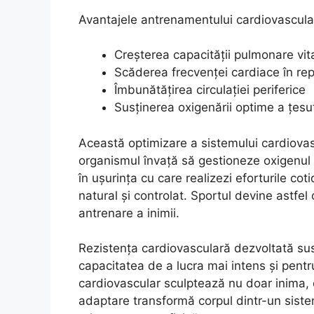
Avantajele antrenamentului cardiovascula
Creșterea capacității pulmonare vit
Scăderea frecvenței cardiace în re
Îmbunătățirea circulației periferice
Susținerea oxigenării optime a țesut
Această optimizare a sistemului cardiovasc
organismul învață să gestioneze oxigenul 
în ușurința cu care realizezi eforturile cot
natural și controlat. Sportul devine astfel
antrenare a inimii.
Rezistența cardiovasculară dezvoltată sus
capacitatea de a lucra mai intens și pentr
cardiovascular sculptează nu doar inima, 
adaptare transformă corpul dintr-un sistem