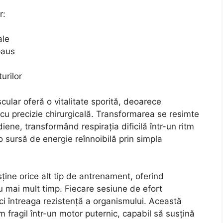
r:
ale
paus
urilor
ular oferă o vitalitate sporită, deoarece
cu precizie chirurgicală. Transformarea se resimte
idiene, transformând respirația dificilă într-un ritm
 o sursă de energie reînnoibilă prin simpla
ține orice alt tip de antrenament, oferind
u mai mult timp. Fiecare sesiune de efort
ci întreaga rezistență a organismului. Această
 fragil într-un motor puternic, capabil să susțină