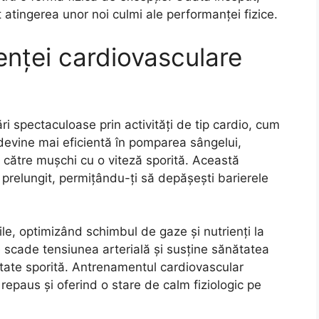
atingerea unor noi culmi ale performanței fizice.
enței cardiovasculare
i spectaculoase prin activități de tip cardio, cum
a devine mai eficientă în pomparea sângelui,
n către mușchi cu o viteză sporită. Această
 prelungit, permițându-ți să depășești barierele
bile, optimizând schimbul de gaze și nutrienți la
ie scade tensiunea arterială și susține sănătatea
itate sporită. Antrenamentul cardiovascular
repaus și oferind o stare de calm fiziologic pe