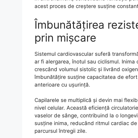
acest proces de creștere susține constant 
Îmbunătățirea rezist
prin mișcare
Sistemul cardiovascular suferă transformăr
ar fi alergarea, înotul sau ciclismul. Inim
crescând volumul sistolic și livrând oxige
îmbunătățire susține capacitatea de efort
anterioare cu ușurință.
Capilarele se multiplică și devin mai flexi
nivel celular. Această eficiență circulator
vaselor de sânge, contribuind la o longev
susține inima, reducând ritmul cardiac de 
parcursul întregii zile.