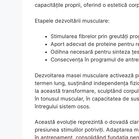
capacitățile proprii, oferind o estetică corp
Etapele dezvoltării musculare:
Stimularea fibrelor prin greutăți pr
Aport adecvat de proteine pentru 
Odihna necesară pentru sinteza țes
Consecvența în programul de antr
Dezvoltarea masei musculare activează p
termen lung, susținând independența fizică
la această transformare, sculptând corpul 
în tonusul muscular, în capacitatea de susț
întregului sistem osos.
Această evoluție reprezintă o dovadă clar
presiunea stimulilor potriviți. Adaptarea m
în antrenament, consolidând fundația pent