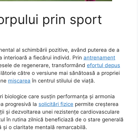
rpului prin sport
amental al schimbării pozitive, având puterea de a
 interioară a fiecărui individ. Prin
antrenament
cesele de regenerare, transformând
efortul depus
ălătorie către o versiune mai sănătoasă a propriei
une
mișcarea
în centrul stilului de viață.
 biologice care susțin performanța și armonia
ea progresivă la
solicitări fizice
permite creșterea
ății și dezvoltarea unei rezistențe cardiovasculare
l în rutina zilnică beneficiază de o stare generală
ă și o claritate mentală remarcabilă.