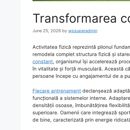
Transformarea co
June 25, 2026
by
wpsuperadmin
Activitatea fizică reprezintă pilonul fund
remodela complet structura fizică și starea
constant
, organismul își accelerează pro
în vitalitate și forță musculară. Această c
persoane începe cu angajamentul de a p
Fiecare antrenament
declanșează adaptări
funcțională a sistemelor interne. Adaptar
densității osoase, îmbunătățirea flexibilit
superioare. Oamenii care integrează sportu
de bine, caracterizată prin energie ridicat