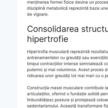
menținerea formei fizice devine un proces 
disciplină metabolică reprezintă baza unei
de vigoare.
Consolidarea structu
hipertrofie
Hipertrofia musculară reprezintă rezultatul d
antrenamentelor cu greutăți sau exercițiilo
timpul contracțiilor intense semnalează c
puternic și mai voluminos. Acest proces d
ridicarea unor greutăți tot mai mari cu o p
Construcția masei musculare contribuie la 
articulațiilor, oferind o fundație solidă pen
îmbunătățesc postura și protejează coloan
sedentarismului. Această transformare fiz