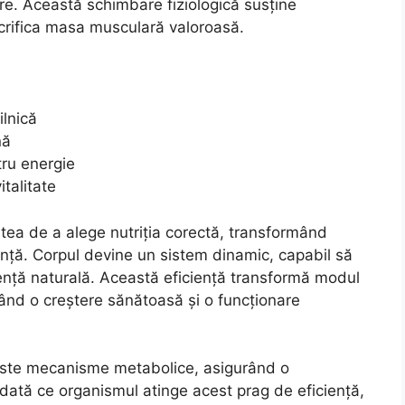
are. Această schimbare fiziologică susține
crifica masa musculară valoroasă.
ilnică
nă
tru energie
talitate
atea de a alege nutriția corectă, transformând
nță. Corpul devine un sistem dinamic, capabil să
gență naturală. Această eficiență transformă modul
inând o creștere sănătoasă și o funcționare
aceste mecanisme metabolice, asigurând o
 Odată ce organismul atinge acest prag de eficiență,