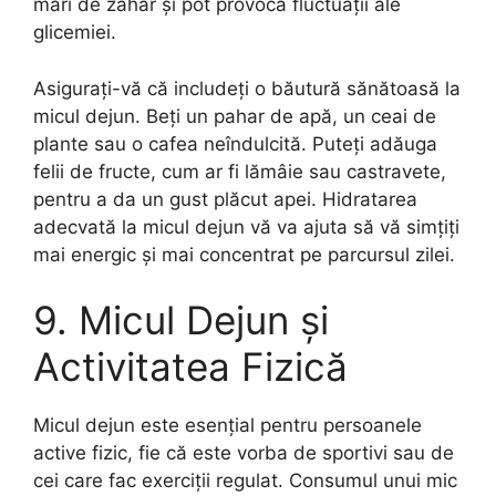
mari de zahăr și pot provoca fluctuații ale
glicemiei.
Asigurați-vă că includeți o băutură sănătoasă la
micul dejun. Beți un pahar de apă, un ceai de
plante sau o cafea neîndulcită. Puteți adăuga
felii de fructe, cum ar fi lămâie sau castravete,
pentru a da un gust plăcut apei. Hidratarea
adecvată la micul dejun vă va ajuta să vă simțiți
mai energic și mai concentrat pe parcursul zilei.
9. Micul Dejun și
Activitatea Fizică
Micul dejun este esențial pentru persoanele
active fizic, fie că este vorba de sportivi sau de
cei care fac exerciții regulat. Consumul unui mic