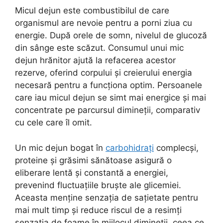
Micul dejun este combustibilul de care
organismul are nevoie pentru a porni ziua cu
energie. După orele de somn, nivelul de glucoză
din sânge este scăzut. Consumul unui mic
dejun hrănitor ajută la refacerea acestor
rezerve, oferind corpului și creierului energia
necesară pentru a funcționa optim. Persoanele
care iau micul dejun se simt mai energice și mai
concentrate pe parcursul dimineții, comparativ
cu cele care îl omit.
Un mic dejun bogat în
carbohidrați
complecși,
proteine și grăsimi sănătoase asigură o
eliberare lentă și constantă a energiei,
prevenind fluctuațiile bruște ale glicemiei.
Aceasta menține senzația de sațietate pentru
mai mult timp și reduce riscul de a resimți
senzația de foame în mijlocul dimineții, ceea ce