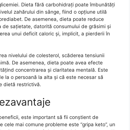
glicemiei. Dieta fără carbohidrați poate îmbunătăți
ivelul zahărului din sânge, fiind o opțiune utilă
 prediabet. De asemenea, dieta poate reduce
 de sațietate, datorită consumului de grăsimi și
ea unui deficit caloric și, implicit, a pierderii în
rea nivelului de colesterol, scăderea tensiunii
e inimă. De asemenea, dieta poate avea efecte
tățind concentrarea și claritatea mentală. Este
 de la o persoană la alta și că este necesar să
 dietă restrictivă.
 dezavantaje
eneficii, este important să fii conștient de
tre cele mai comune probleme este “gripa keto”, un