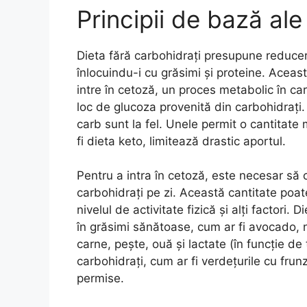
Principii de bază ale
Dieta fără carbohidrați presupune reducer
înlocuindu-i cu grăsimi și proteine. Acea
intre în cetoză, un proces metabolic în ca
loc de glucoza provenită din carbohidrați.
carb sunt la fel. Unele permit o cantitate
fi dieta keto, limitează drastic aportul.
Pentru a intra în cetoză, este necesar să
carbohidrați pe zi. Această cantitate poat
nivelul de activitate fizică și alți factor
în grăsimi sănătoase, cum ar fi avocado, n
carne, pește, ouă și lactate (în funcție d
carbohidrați, cum ar fi verdețurile cu fru
permise.