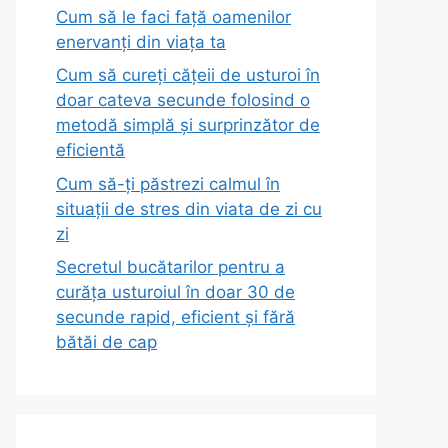
Cum să le faci față oamenilor
enervanți din viața ta
Cum să cureți cățeii de usturoi în
doar cateva secunde folosind o
metodă simplă și surprinzător de
eficientă
Cum să-ți păstrezi calmul în
situații de stres din viata de zi cu
zi
Secretul bucătarilor pentru a
curăța usturoiul în doar 30 de
secunde rapid, eficient și fără
bătăi de cap