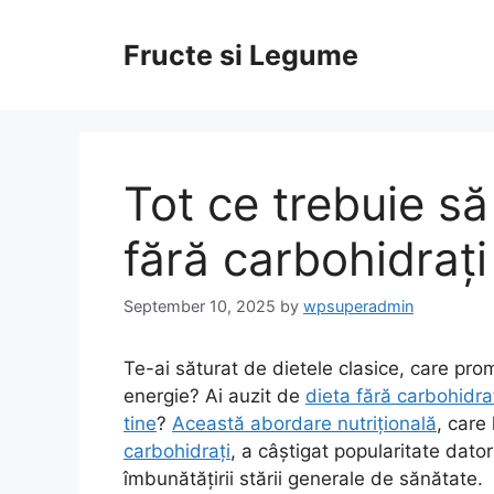
Skip
to
Fructe si Legume
content
Tot ce trebuie să
fără carbohidrați
September 10, 2025
by
wpsuperadmin
Te-ai săturat de dietele clasice, care prom
energie? Ai auzit de
dieta fără carbohidra
tine
?
Această abordare nutrițională
, care
carbohidrați
, a câștigat popularitate dator
îmbunătățirii stării generale de sănătate.