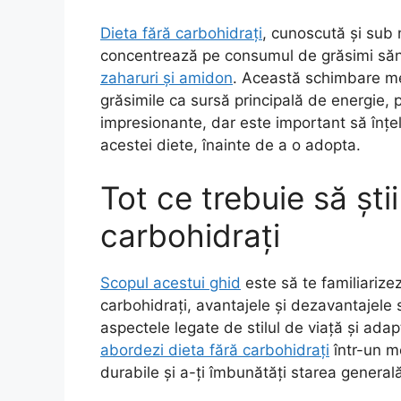
Dieta fără carbohidrați
, cunoscută și sub
concentrează pe consumul de grăsimi săn
zaharuri și amidon
. Această schimbare me
grăsimile ca sursă principală de energie, 
impresionante, dar este important să înțeleg
acestei diete, înainte de a o adopta.
Tot ce trebuie să ști
carbohidrați
Scopul acestui ghid
este să te familiarizez
carbohidrați, avantajele și dezavantajele s
aspectele legate de stilul de viață și ada
abordezi dieta fără carbohidrați
într-un mo
durabile și a-ți îmbunătăți starea general