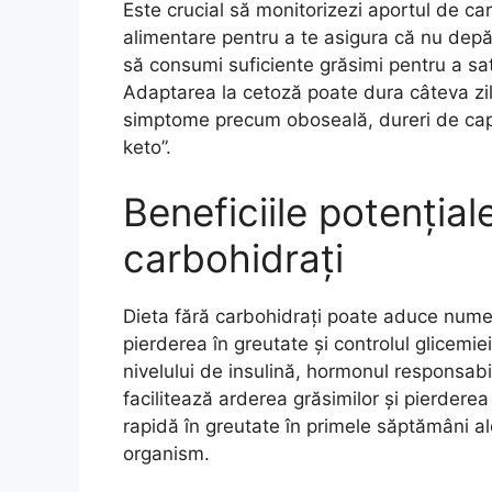
Este crucial să monitorizezi aportul de carb
alimentare pentru a te asigura că nu depă
să consumi suficiente grăsimi pentru a sa
Adaptarea la cetoză poate dura câteva zil
simptome precum oboseală, dureri de cap
keto”.
Beneficiile potențiale
carbohidrați
Dieta fără carbohidrați poate aduce numero
pierderea în greutate și controlul glicemi
nivelului de insulină, hormonul responsabi
facilitează arderea grăsimilor și pierder
rapidă în greutate în primele săptămâni ale
organism.