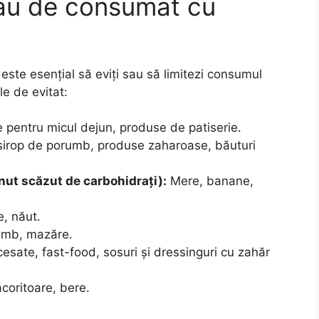
sau de consumat cu
 este esențial să eviți sau să limitezi consumul
le de evitat:
e pentru micul dejun, produse de patiserie.
sirop de porumb, produse zaharoase, băuturi
nut scăzut de carbohidrați):
Mere, banane,
e, năut.
umb, mazăre.
sate, fast-food, sosuri și dressinguri cu zahăr
ăcoritoare, bere.