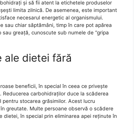
ohidrați și să fii atent la etichetele produselor
șești limita zilnică. De asemenea, este important
tisface necesarul energetic al organismului.
e sau chiar săptămâni, timp în care pot apărea
 sau greață, cunoscute sub numele de “gripa
 ale dietei fără
ase beneficii, în special în ceea ce privește
ei. Reducerea carbohidraților duce la scăderea
l pentru stocarea grăsimilor. Acest lucru
ea în greutate. Multe persoane observă o scădere
 dietei, în special prin eliminarea apei reținute în