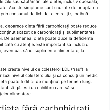
e zile sau săptămâni ale dietei, inclusiv oboseală,
ilitate. Aceste simptome sunt cauzate de adaptarea
prin consumul de lichide, electroliți și odihnă.
ia, deoarece dieta fără carbohidrați poate reduce
conținut scăzut de carbohidrați și suplimentarea
iei. De asemenea, dieta poate duce la deficiențe
ificată cu atenție. Este important să incluzi o
i, eventual, să iei suplimente alimentare, la
te crește nivelul de colesterol LDL (“rău”) la
zezi nivelul colesterolului și să consulți un medic
eta poate fi dificil de menținut pe termen lung,
ortant să găsești un echilibru care să se
nțelor alimentare.
dieta fără carbohidrați