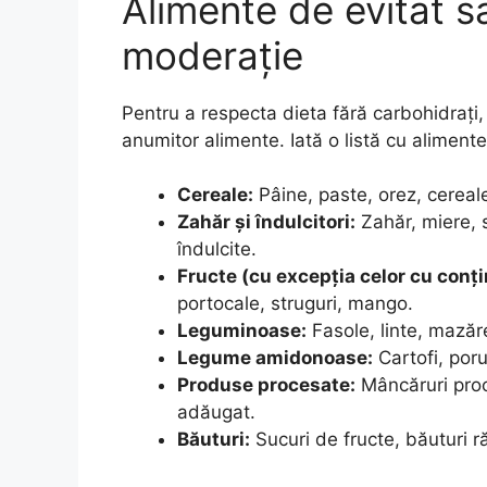
Alimente de evitat 
moderație
Pentru a respecta dieta fără carbohidrați,
anumitor alimente. Iată o listă cu alimente
Cereale:
Pâine, paste, orez, cereal
Zahăr și îndulcitori:
Zahăr, miere, 
îndulcite.
Fructe (cu excepția celor cu conți
portocale, struguri, mango.
Leguminoase:
Fasole, linte, mazăr
Legume amidonoase:
Cartofi, por
Produse procesate:
Mâncăruri proce
adăugat.
Băuturi:
Sucuri de fructe, băuturi r