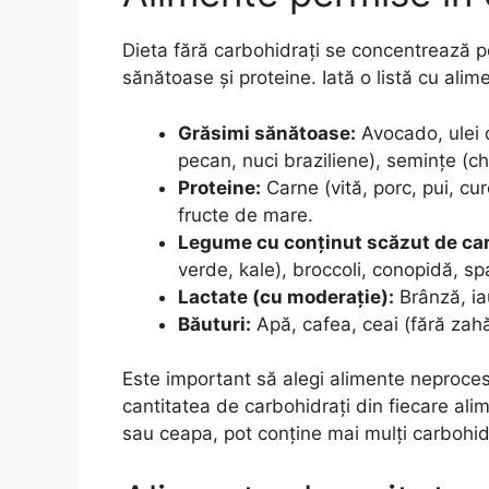
Dieta fără carbohidrați se concentrează 
sănătoase și proteine. Iată o listă cu alim
Grăsimi sănătoase:
Avocado, ulei d
pecan, nuci braziliene), semințe (ch
Proteine:
Carne (vită, porc, pui, cu
fructe de mare.
Legume cu conținut scăzut de car
verde, kale), broccoli, conopidă, spa
Lactate (cu moderație):
Brânză, ia
Băuturi:
Apă, cafea, ceai (fără zahă
Este important să alegi alimente neprocesate
cantitatea de carbohidrați din fiecare al
sau ceapa, pot conține mai mulți carbohidr