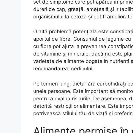
set de simptome care pot apărea în primel
dureri de cap, greață, amețeală și iritab
organismului la cetoză și pot fi ameliorate 
O altă problemă potențială este constipaț
aportul de fibre. Consumul de legume cu 
cu fibre pot ajuta la prevenirea constipaț
de vitamine și minerale, dacă nu este plan
varietate de alimente bogate în nutrienți ș
recomandarea medicului.
Pe termen lung, dieta fără carbohidrați poa
unele persoane. Este important să monitori
pentru a evalua riscurile. De asemenea, di
datorită restricțiilor alimentare. Este imp
potrivească stilului tău de viață și preferi
Alimente permise în 