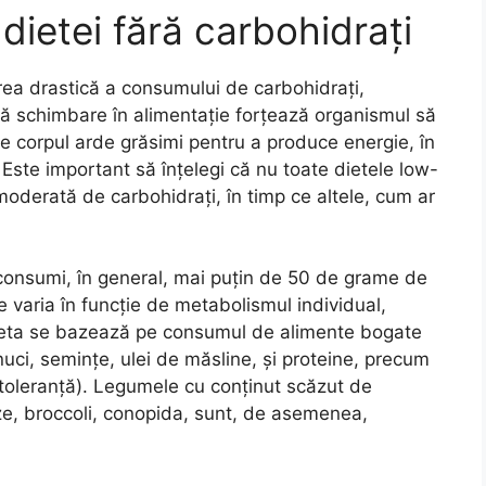
 dietei fără carbohidrați
ea drastică a consumului de carbohidrați,
stă schimbare în alimentație forțează organismul să
re corpul arde grăsimi pentru a produce energie, în
 Este important să înțelegi că nu toate dietele low-
 moderată de carbohidrați, în timp ce altele, cum ar
 consumi, în general, mai puțin de 50 de grame de
e varia în funcție de metabolismul individual,
i. Dieta se bazează pe consumul de alimente bogate
uci, semințe, ulei de măsline, și proteine, precum
e toleranță). Legumele cu conținut scăzut de
nze, broccoli, conopida, sunt, de asemenea,