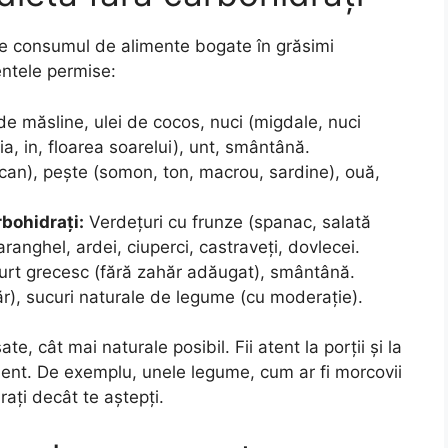
pe consumul de alimente bogate în grăsimi
entele permise:
e măsline, ulei de cocos, nuci (migdale, nuci
ia, in, floarea soarelui), unt, smântână.
rcan), pește (somon, ton, macrou, sardine), ouă,
bohidrați:
Verdețuri cu frunze (spanac, salată
ranghel, ardei, ciuperci, castraveți, dovlecei.
urt grecesc (fără zahăr adăugat), smântână.
r), sucuri naturale de legume (cu moderație).
, cât mai naturale posibil. Fii atent la porții și la
iment. De exemplu, unele legume, cum ar fi morcovii
ați decât te aștepți.